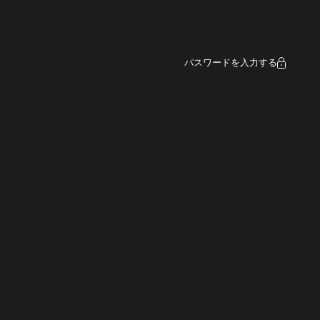
パスワードを入力する